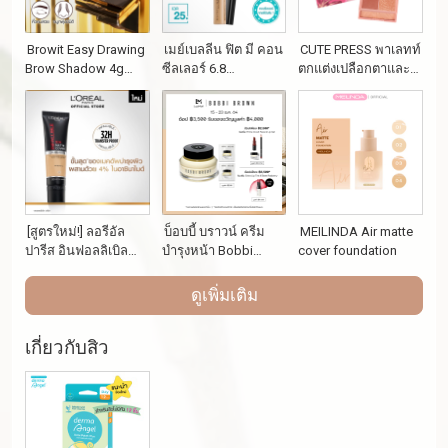
Browit Easy Drawing
เมย์เบลลีน ฟิต มี คอน
￼CUTE PRESS พาเลทท์
Brow Shadow 4g
ซีลเลอร์ 6.8
ตกแต่งเปลือกตาและ
Series I (Y2019) แถม
มล._MAYBELLINE_FIT
แก้ม TROPICAL
ฟรี แฮนด์เซนิไทเซอร์
ME(เครื่องสำอาง,ใต้ตา
BREEZE ALL YOU
เจลวิทอีแอนด์โจโจ้บา
คล้ำ,ปกปิด)
NEED PALETTE
30ML
￼[สูตรใหม่!] ลอรีอัล
บ็อบบี้ บราวน์ ครีม
MEILINDA Air matte
ปารีส อินฟอลลิเบิล
บำรุงหน้า Bobbi
cover foundation
32เอช แมท คัฟเวอร์
Brown Vitamin
ฟาวเดชั่น
Enriched Face Base -
ดูเพิ่มเติม
Moisturizer and
Primer 50ml
เกี่ยวกับสิว