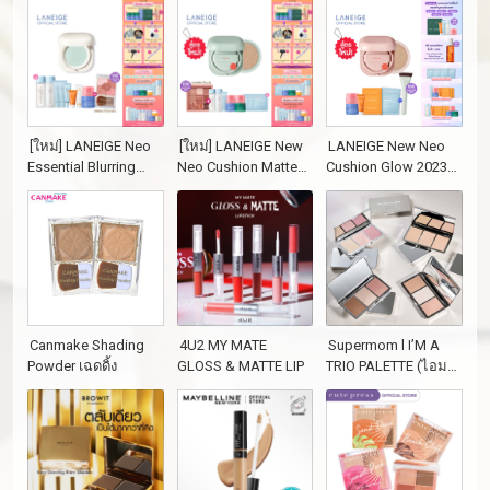
[ใหม่] LANEIGE Neo
[ใหม่] LANEIGE New
LANEIGE New Neo
Essential Blurring
Neo Cushion Matte
Cushion Glow 2023
Finish Powder 7g แป้ง
2023 ลาเนจ นีโอ
ลาเนจ นีโอ คุชชั่น
ฝุ่นเซ็ตเมคอัพ ช่วย
คุชชั่น สูตรแมตต์ ตลับ
สูตรโกลว์ ตลับจริง + รี
เบลอผิว ปรับผิวเรียบ
จริง + รีฟิล
ฟิล
เนียน
Canmake Shading
4U2 MY MATE
Supermom l I’M A
Powder เฉดดิ้ง
GLOSS & MATTE LIP
TRIO PALETTE (ไอม
อะ ทรีโอ พาเลตต์) พา
เลตต์ 3 สไตล์ในตลับ
เดียว ขนาด 13.5 กรัม