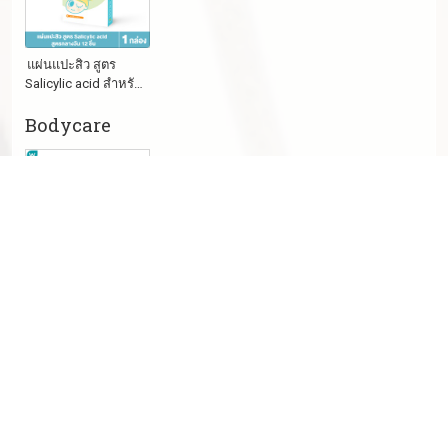
แผ่น​แปะ​สิว​ สูตร
Salicylic acid สำหรับ
สิวอักเสบ มีหัว/ไม่มี
Bodycare
หัว
ถุงมือขัดผิว
ของใช้ทั่วไป