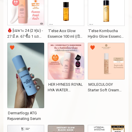
[เฉพาะ 24 (2 ทุ่ม) -
T'else Aox Glow
T'else Kombucha
Essence 100 ml (เปิด
Hydro Glow Essence
27 มี.ค. 67 ซื้อ 1 แถม
จำหน่ายพร้อมราคา
150 ml
1] HER HYNESS
พิเศษ 4.4 นี้)
HEXAPEPTIDE ANTI-
AGING SUPER DRY
TOUCH SUNSCREEN
SPF 50+ PA++++ 50
ML เฮอ ไฮเนส เฮกซา
เปปไทด์ แอนไทเอจจิ้ง
ซุปเปอร์ ดราย ทัช ซัน
HER HYNESS ROYAL
MOLECULOGY
สกรีน เอสพีเอฟ50+
HYA WATER
Starter Soft Cream
พีเอ++++ 50ML สูตร
SUNSCREEN เฮอ
(สตาร์ทเตอร์ ซอฟท์
กันน้ำกันเหงื่อ
ไฮเนส กันแดด
ครีม) ขนาด 50g VZ
SPF50+ PA++++ 30ML
เนื้อน้ำ สำหรับผิว
Dermartlogy ATG
บอบบางเป็นสิวง่าย
Rejuvenating Serum