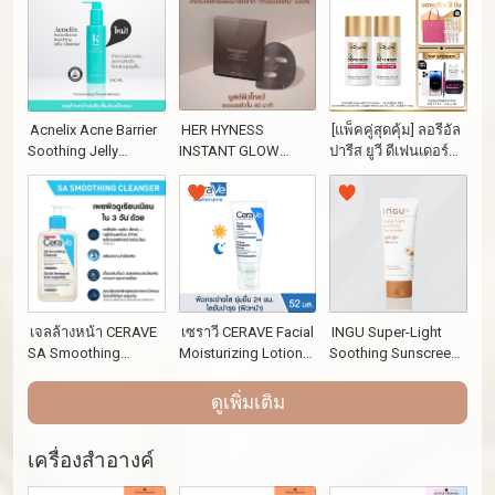
HER HYNESS
Acnelix Acne Barrier
[แพ็คคู่สุดคุ้ม] ลอรีอัล
INSTANT GLOW
Soothing Jelly
ปารีส ยูวี ดีเฟนเดอร์
BLACK MASK (7
Cleanser 150g [เจล
อินวิซิเบิ้ล ฟลูอิด เอสพี
SHEETS) เฮอ ไฮเนส
ล้างหน้าเนื้อเจลลี่]
เอฟ 50+ พีเอ++++ ลอง
แบล็คมาส์ก เพื่อผิวโก
ยูวีเอ 50 มล. (ครีม
ลว์ใส 7 แผ่น
กันแดด, กันแดดคุม
มัน, ครีมกันแดดหน้า)
เจลล้างหน้า CERAVE
เซราวี CERAVE Facial
INGU Super-Light
SA Smoothing
Moisturizing Lotion
Soothing Sunscreen
Cleanser
PM
SPF 50+ PA++++
(ขนาด 30 g.)
ดูเพิ่มเติม
เครื่องสำอางค์